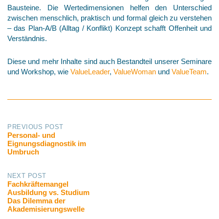
Bausteine. Die Wertedimensionen helfen den Unterschied
zwischen menschlich, praktisch und formal gleich zu verstehen
– das Plan-A/B (Alltag / Konflikt) Konzept schafft Offenheit und
Verständnis.
Diese und mehr Inhalte sind auch Bestandteil unserer Seminare
und Workshop, wie
ValueLeader
,
ValueWoman
und
ValueTeam
.
PREVIOUS POST
Personal- und
Post
Eignungsdiagnostik im
Umbruch
navigation
NEXT POST
Fachkräftemangel
Ausbildung vs. Studium
Das Dilemma der
Akademisierungswelle