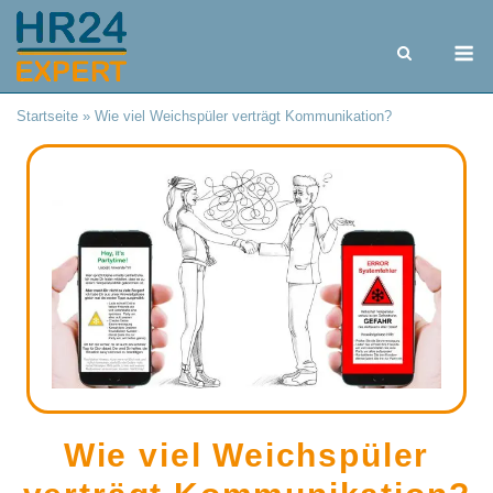
Skip
to
M
content
Startseite
»
Wie viel Weichspüler verträgt Kommunikation?
Wie viel Weichspüler