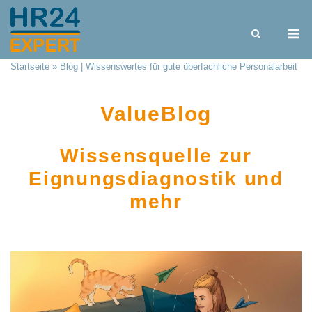
Skip
to
M
content
Startseite
»
Blog | Wissenswertes für gute überfachliche Personalarbeit
ValueBlog
Wissensquelle zur
Eignungsdiagnostik und
mehr